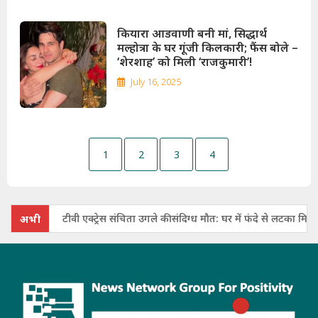
कियारा आडवाणी बनी मां, सिद्धार्थ
मल्होत्रा के घर गूंजी किलकारी; फैंस बोले –
‘शेरशाह’ को मिली ‘राजकुमारी’!
July 16, 2025
1
2
3
4
टीवी एक्ट्रेस संचिता उगले की संदिग्ध मौत: घर में फंदे से लटका मिला शव, निधन
अभी