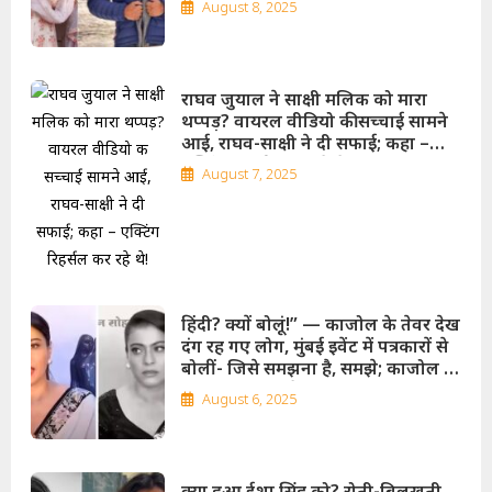
August 8, 2025
राघव जुयाल ने साक्षी मलिक को मारा
थप्पड़? वायरल वीडियो की सच्चाई सामने
आई, राघव-साक्षी ने दी सफाई; कहा –
एक्टिंग रिहर्सल कर रहे थे!
August 7, 2025
हिंदी? क्यों बोलूं!” — काजोल के तेवर देख
दंग रह गए लोग, मुंबई इवेंट में पत्रकारों से
बोलीं- जिसे समझना है, समझे; काजोल की
वायरल वीडियो से मचा बवाल!
August 6, 2025
क्या हुआ ईशा सिंह को? रोती-बिलखती