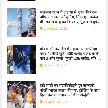
सलमान खान ने लद्दाख में शुरू की ‘बैटल
ऑफ गलवान’ की शूटिंग, निभाएंगे कर्नल
बी. संतोष बाबू का किरदार; पूजन से हुई
शूटिंग की शुरुआत!
August 22, 2025
बॉक्स ऑफिस रेस में महावतार नरसिम्हा
नंबर-1, पीछे छूटीं 400 करोड़ बजट वाली
वॉर 2 और कुली; कुली 206 करोड़, वॉर 2
183 करोड़… 25 दिन बाद भी महावतार
August 19, 2025
नरसिम्हा 212 करोड़ पर कायम!
दही हांडी पर मटकी फोड़ते हुए जान्हवी
बोलीं ‘भारत माता की जय’, ट्रोलिंग के बाद
दिया करारा जवाब – “रोज बोलूंगी”;
जान्हवी ने इंस्टा पर शेयर किया पूरा सच
August 18, 2025