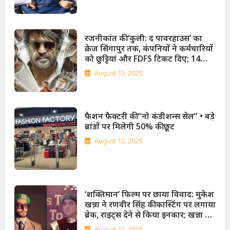
भावनाएं आहत करने के लगे आरोप!
रजनीकांत की ‘कुली: द पावरहाउस’ का
क्रेज सिंगापुर तक, कंपनियों ने कर्मचारियों
को छुट्टियां और FDFS टिकट दिए; 14
अगस्त को रिलीज होगी फिल्म!
August 13, 2025
फ़ैशन फ़ैक्टरी की “नो कंडीशन्स सेल” • बड़े
ब्रांडों पर मिलेगी 50% की छूट
August 12, 2025
‘शक्तिमान’ फिल्म पर छाया विवाद: मुकेश
खन्ना ने रणवीर सिंह की कास्टिंग पर लगाया
ब्रेक, राइट्स देने से किया इनकार; खन्ना ने
कोर्ट जाने की भी दी चेतावनी!
August 12, 2025