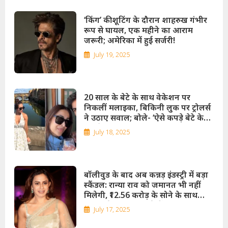
‘किंग’ की शूटिंग के दौरान शाहरुख गंभीर
रूप से घायल, एक महीने का आराम
जरूरी; अमेरिका में हुई सर्जरी!
July 19, 2025
20 साल के बेटे के साथ वेकेशन पर
निकलीं मलाइका, बिकिनी लुक पर ट्रोलर्स
ने उठाए सवाल; बोले- ‘ऐसे कपड़े बेटे के
सामने मत पहनो’!
July 18, 2025
बॉलीवुड के बाद अब कन्नड़ इंडस्ट्री में बड़ा
स्कैंडल: रान्या राव को जमानत भी नहीं
मिलेगी, ₹12.56 करोड़ के सोने के साथ
एयरपोर्ट पर पकड़ी गई थीं; अब एक साल
July 17, 2025
बिना सुनवाई जेल में रहेंगी!