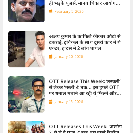
ही भड़के यूजर्स, मानवाधिकार आयोग
पहुंचा मामला
February 5, 2026
अक्षय कुमार के काफिले की कार ऑटो से
टकराई, ट्विंकल के साथ दूसरी कार में थे
एक्टर, हादसे में 2 लोग घायल
January 20, 2026
OTT Release This Week: ‘तस्करी’
से लेकर ‘मस्ती 4’ तक… इस हफ्ते OTT
पर धमाल मचाने आ रही ये फिल्में और
सीरीज, होगा फुल एंटरटेनमेंट
January 13, 2026
OTT Releases This Week: ‘अखंडा
2’ से ‘दे दे प्यार 2’ तक, इस हफ्ते रिलीज