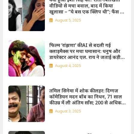
वीडियो से मचा बवाल, बाद में किया
खुलासा – “ये बस एक क्लिप थी”; फैंस ने
पूछे सवाल तो एक्ट्रेस बोलीं – “डराने का
August 5, 2025
मकसद नहीं था”!
फिल्म ‘रांझणा’ की AI से बदली गई
क्लाइमैक्स पर मचा घमासान: धनुष और
डायरेक्टर आनंद एल. राय ने जताई कड़ी
आपत्ति, कहा- “ये हमारी बनाई फिल्म नहीं
August 4, 2025
है”
तमिल सिनेमा में शोक की लहर: दिग्गज
कॉमेडियन मदन बॉब का निधन, 71 साल
की उम्र में ली अंतिम साँस; 200 से अधिक
फिल्मों में किया है अभिनय!
August 3, 2025