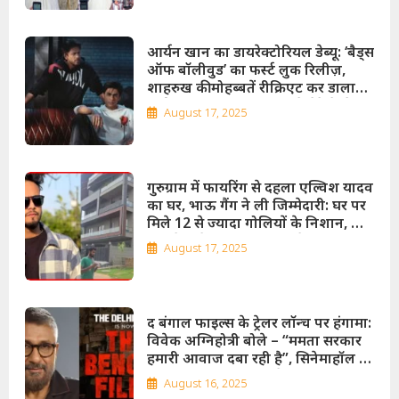
आर्यन खान का डायरेक्टोरियल डेब्यू: ‘बैड्स
ऑफ बॉलीवुड’ का फर्स्ट लुक रिलीज़,
शाहरुख की मोहब्बतें रीक्रिएट कर डाला
डार्क ट्विस्ट; शाहरुख-गौरी ने बेटे के डेब्यू
August 17, 2025
को किया सपोर्ट!
गुरुग्राम में फायरिंग से दहला एल्विश यादव
का घर, भाऊ गैंग ने ली जिम्मेदारी: घर पर
मिले 12 से ज्यादा गोलियों के निशान, मां
और केयरटेकर बाल-बाल बचे!
August 17, 2025
द बंगाल फाइल्स के ट्रेलर लॉन्च पर हंगामा:
विवेक अग्निहोत्री बोले – “ममता सरकार
हमारी आवाज दबा रही है”, सिनेमाहॉल से
होटल तक बदलना पड़ा वेन्यू; 5 सितंबर को
August 16, 2025
रिलीज़ होगी मूवी!