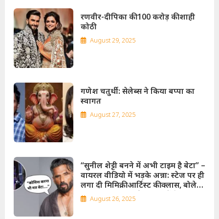
रणवीर-दीपिका की 100 करोड़ की शाही
कोठी
August 29, 2025
गणेश चतुर्थी: सेलेब्स ने किया बप्पा का
स्वागत
August 27, 2025
“सुनील शेट्टी बनने में अभी टाइम है बेटा” –
वायरल वीडियो में भड़के अन्ना: स्टेज पर ही
लगा दी मिमिक्री आर्टिस्ट की क्लास, बोले-
इतनी घटिया मिमिक्री कभी नहीं देखी!
August 26, 2025