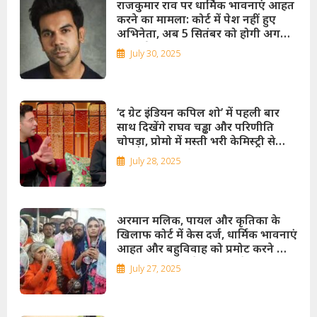
राजकुमार राव पर धार्मिक भावनाएं आहत
करने का मामला: कोर्ट में पेश नहीं हुए
अभिनेता, अब 5 सितंबर को होगी अगली
सुनवाई
July 30, 2025
‘द ग्रेट इंडियन कपिल शो’ में पहली बार
साथ दिखेंगे राघव चड्ढा और परिणीति
चोपड़ा, प्रोमो में मस्ती भरी केमिस्ट्री से
जीता दिल; अब नेटफ्लिक्स पर रिलीज
July 28, 2025
होगा बहुप्रतीक्षित एपिसोड!
अरमान मलिक, पायल और कृतिका के
खिलाफ कोर्ट में केस दर्ज, धार्मिक भावनाएं
आहत और बहुविवाह को प्रमोट करने का
आरोप: मां काली के रूप को लेकर भी
July 27, 2025
विवाद बढ़ा, शिवसेना हिंद ने जताई
नाराजगी, मंदिर में सात दिन सेवा करेंगी
पायल मलिक!