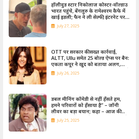
हॉलीवुड स्टार निकोलाज कोस्टर-वॉल्डाउ
भारत पहुंचे, बेंगलुरु के रामेश्वरम कैफे में
खाई इडली; फैन ने ली सेल्फी, इंटरनेट पर
वायरल हुआ वीडियो!
July 27, 2025
OTT पर सरकार की सख्त कार्रवाई,
ALTT, Ullu समेत 25 बोल्ड ऐप्स पर बैन:
एकता कपूर ने खुद को बताया अलग,
बोलीं – ALTT से मेरा या मेरी माँ का कोई
July 26, 2025
संबंध नहीं!
डबल मीनिंग कॉमेडी से नहीं हँसते हम,
हमने परिवारों को हँसाया है” – जॉनी
लीवर का बड़ा बयान; कहा – आज की
स्टैंडअप कॉमेडी सिर्फ अश्लीलता बन गई
July 25, 2025
है!