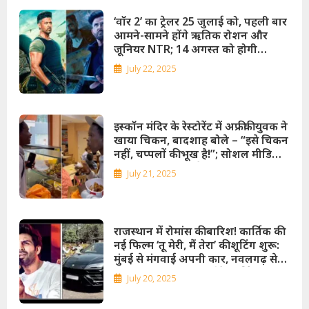
‘वॉर 2’ का ट्रेलर 25 जुलाई को, पहली बार
आमने-सामने होंगे ऋतिक रोशन और
जूनियर NTR; 14 अगस्त को होगी
रिलीज़!
July 22, 2025
इस्कॉन मंदिर के रेस्टोरेंट में अफ्रीकी युवक ने
खाया चिकन, बादशाह बोले – “इसे चिकन
नहीं, चप्पलों की भूख है!”; सोशल मीडिया
पर वायरल वीडियो से मचा हंगामा!
July 21, 2025
राजस्थान में रोमांस की बारिश! कार्तिक की
नई फिल्म ‘तू मेरी, मैं तेरा’ की शूटिंग शुरू:
मुंबई से मंगवाई अपनी कार, नवलगढ़ से
जयपुर खुद ड्राइव कर पहुँचे कार्तिक
July 20, 2025
आर्यन!