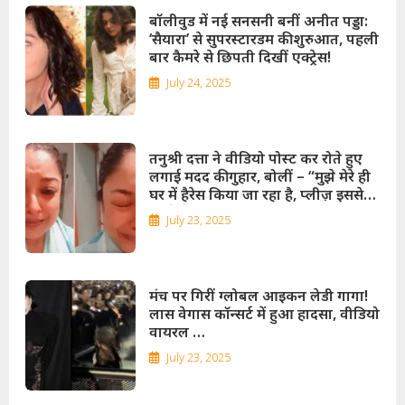
बॉलीवुड में नई सनसनी बनीं अनीत पड्डा:
‘सैयारा’ से सुपरस्टारडम की शुरुआत, पहली
बार कैमरे से छिपती दिखीं एक्ट्रेस!
July 24, 2025
तनुश्री दत्ता ने वीडियो पोस्ट कर रोते हुए
लगाई मदद की गुहार, बोलीं – “मुझे मेरे ही
घर में हैरेस किया जा रहा है, प्लीज़ इससे
पहले देर हो जाए”!
July 23, 2025
मंच पर गिरीं ग्लोबल आइकन लेडी गागा!
लास वेगास कॉन्सर्ट में हुआ हादसा, वीडियो
वायरल …
July 23, 2025