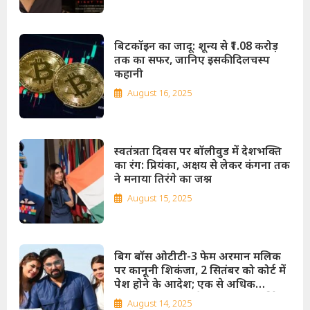
बिटकॉइन का जादू: शून्य से ₹1.08 करोड़
तक का सफर, जानिए इसकी दिलचस्प
कहानी
August 16, 2025
स्वतंत्रता दिवस पर बॉलीवुड में देशभक्ति
का रंग: प्रियंका, अक्षय से लेकर कंगना तक
ने मनाया तिरंगे का जश्न
August 15, 2025
बिग बॉस ओटीटी-3 फेम अरमान मलिक
पर कानूनी शिकंजा, 2 सितंबर को कोर्ट में
पेश होने के आदेश; एक से अधिक
शादियां, नाबालिग से विवाह और धार्मिक
August 14, 2025