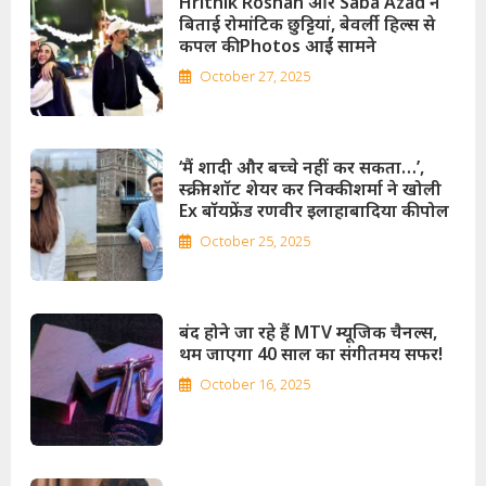
Hrithik Roshan और Saba Azad ने
बिताई रोमांटिक छुट्टियां, बेवर्ली हिल्स से
कपल की Photos आईं सामने
October 27, 2025
‘मैं शादी और बच्चे नहीं कर सकता…’,
स्क्रीनशॉट शेयर कर निक्‍की शर्मा ने खोली
Ex बॉयफ्रेंड रणवीर इलाहाबादिया की पोल
October 25, 2025
बंद होने जा रहे हैं MTV म्यूजिक चैनल्स,
थम जाएगा 40 साल का संगीतमय सफर!
October 16, 2025