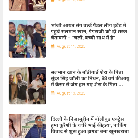
भांजी आयत संग वर्ल्ड पैडल लीग इवेंट में
पहुंचे सलमान खान, पैपराजी को दी सख्त
चेतावनी – “चलो, बच्ची साथ में है”
August 11, 2025
सलमान खान के बॉडीगार्ड शेरा के पिता
सुंदर सिंह जॉली का निधन, 88 वर्ष की आयु
में कैंसर से जंग हार गए शेरा के पिता:
सलमान खान ने गले लगाकर दिया साथ,
August 10, 2025
फिल्म इंडस्ट्री ने दी भावुक श्रद्धांजलि!
दिल्ली के निजामुद्दीन में बॉलीवुड एक्ट्रेस
हुमा कुरैशी के चचेरे भाई की हत्या, पार्किंग
विवाद से शुरू हुआ झगड़ा बना खूनखराबा