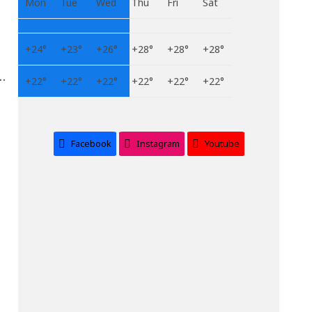
Mon
Tue
Wed
Thu
Fri
Sat
+
24°
+
23°
+
26°
+
28°
+
28°
+
28°
से
+
22°
+
22°
+
22°
+
22°
+
22°
+
22°
Facebook
Instagram
Youtube